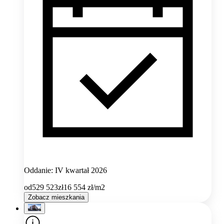
Oddanie: IV kwartał 2026
od
529 523
zł
16 554
zł/m2
Zobacz mieszkania