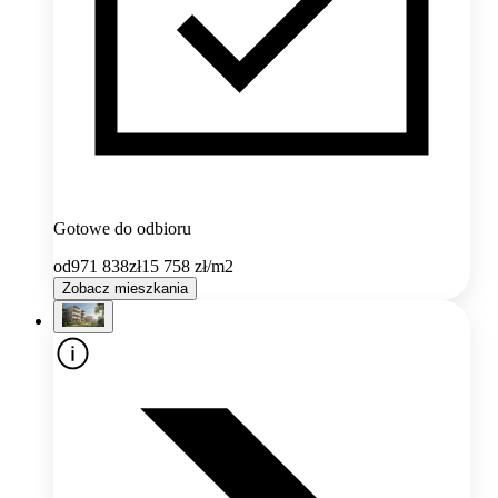
Gotowe do odbioru
od
971 838
zł
15 758
zł/m2
Zobacz mieszkania