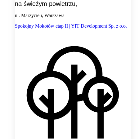
na świeżym powietrzu,
ul. Marzycieli, Warszawa
Spokojny Mokotów etap II | YIT Development Sp. z o.o.