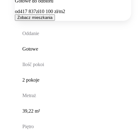
Gotowe do odbioru
od
417 837
zł
10 100
zł/m2
Zobacz mieszkania
Oddanie
Gotowe
Ilość pokoi
2 pokoje
Metraż
39,22 m²
Piętro