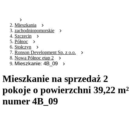
Mieszkania
zachodniopomorskie
Szczecin
Północ
Stołczyn
Ronson Development Sp. z o.o.
Nowa Północ etap 2
Mieszkanie: 4B_09
Mieszkanie na sprzedaż 2
pokoje o powierzchni 39,22 m²
numer 4B_09
Oferta archiwalna
Oferta nieaktywna