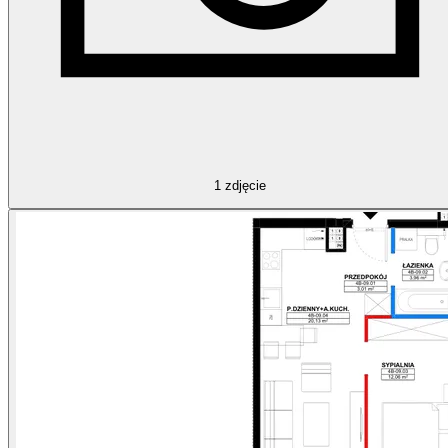
1
zdjęcie