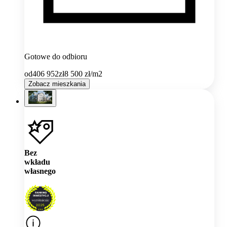
Gotowe do odbioru
od
406 952
zł
8 500
zł/m2
Zobacz mieszkania
Bez
wkładu
własnego