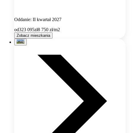
Oddanie: II kwartał 2027
od
323 095
zł
8 750
zł/m2
Zobacz mieszkania