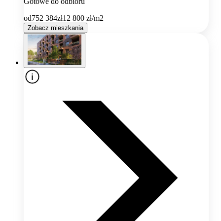
Gotowe do odbioru
od
752 384
zł
12 800
zł/m2
Zobacz mieszkania