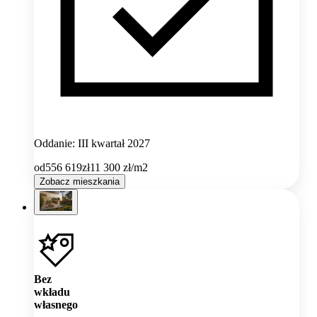
Oddanie: III kwartał 2027
od
556 619
zł
11 300
zł/m2
Zobacz mieszkania
Bez
wkładu
własnego