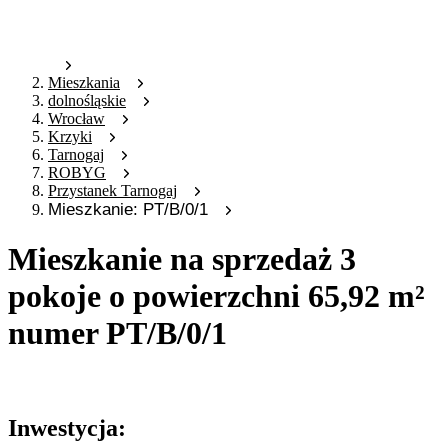
Mieszkania
dolnośląskie
Wrocław
Krzyki
Tarnogaj
ROBYG
Przystanek Tarnogaj
Mieszkanie: PT/B/0/1
Mieszkanie na sprzedaż 3
pokoje o powierzchni 65,92 m²
numer PT/B/0/1
Oferta archiwalna
Inwestycja: