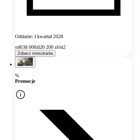
Oddanie: I kwartał 2028
od
638 000
zł
20 200
zł/m2
Zobacz mieszkania
%
Promocje