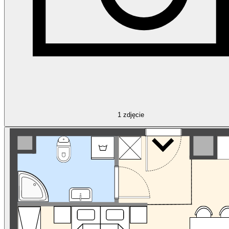
1
zdjęcie