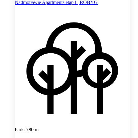
Nadmotławie Apartments etap I | ROBYG
Park: 780 m