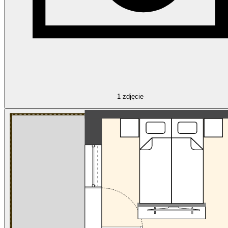
1
zdjęcie