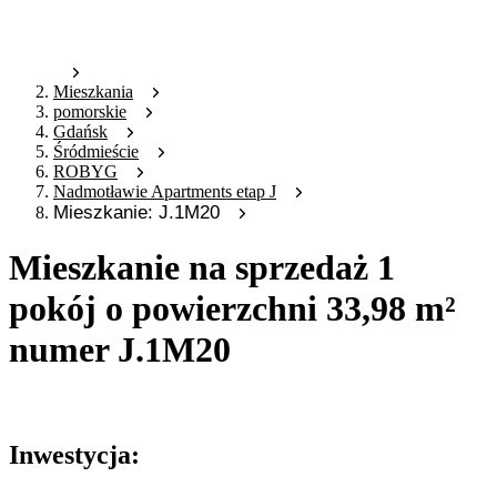
Mieszkania
pomorskie
Gdańsk
Śródmieście
ROBYG
Nadmotławie Apartments etap J
Mieszkanie: J.1M20
Mieszkanie na sprzedaż 1
pokój o powierzchni 33,98 m²
numer J.1M20
Oferta archiwalna
Inwestycja: