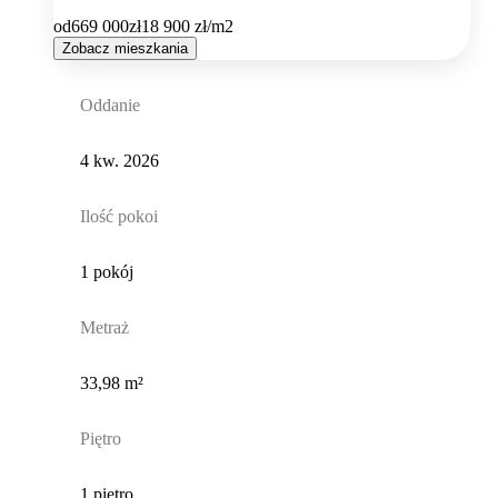
od
669 000
zł
18 900
zł/m2
Zobacz mieszkania
Oddanie
4 kw. 2026
Ilość pokoi
1 pokój
Metraż
33,98 m²
Piętro
1 piętro