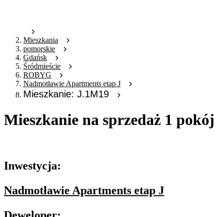
Mieszkania
pomorskie
Gdańsk
Śródmieście
ROBYG
Nadmotławie Apartments etap J
Mieszkanie: J.1M19
Mieszkanie na sprzedaż 1 pokój
Oferta archiwalna
Inwestycja:
Nadmotławie Apartments etap J
Deweloper: