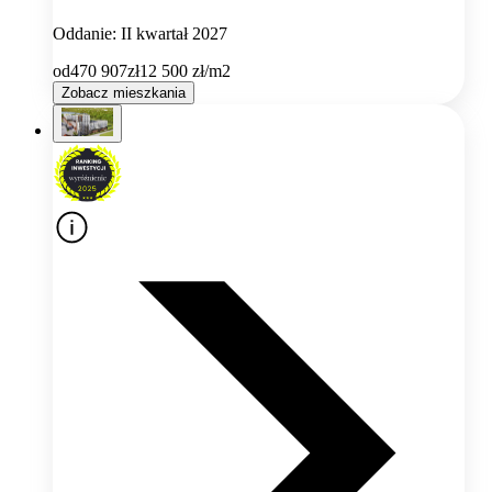
Oddanie: II kwartał 2027
od
470 907
zł
12 500
zł/m2
Zobacz mieszkania