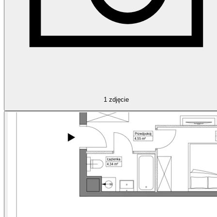
1
zdjęcie