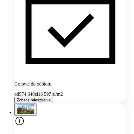
Gotowe do odbioru
od
574 640
zł
16 597
zł/m2
Zobacz mieszkania