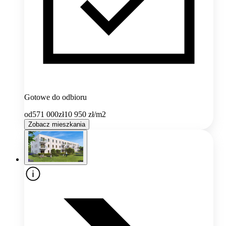
Gotowe do odbioru
od
571 000
zł
10 950
zł/m2
Zobacz mieszkania