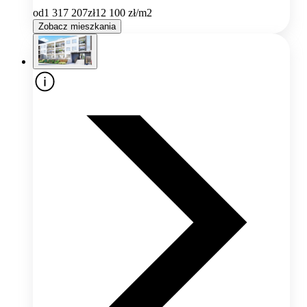
od
1 317 207
zł
12 100
zł/m2
Zobacz mieszkania