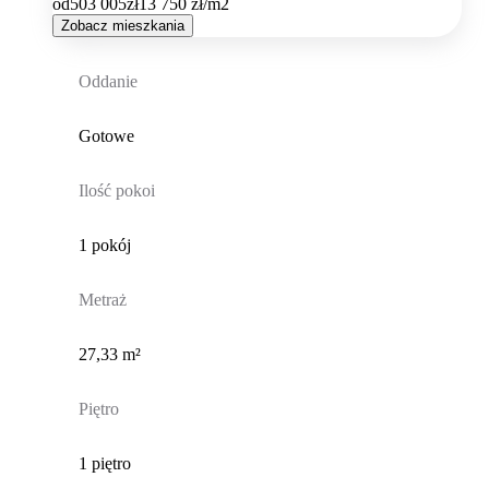
od
503 005
zł
13 750
zł/m2
Zobacz mieszkania
Oddanie
Gotowe
Ilość pokoi
1 pokój
Metraż
27,33 m²
Piętro
1 piętro