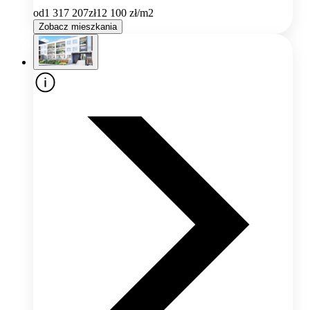
od
1 317 207
zł
12 100
zł/m2
Zobacz mieszkania