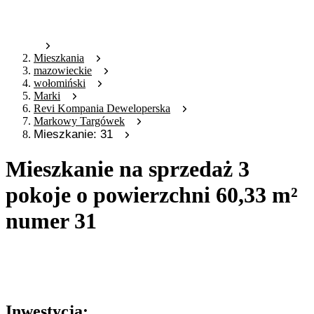
Mieszkania
mazowieckie
wołomiński
Marki
Revi Kompania Deweloperska
Markowy Targówek
Mieszkanie: 31
Mieszkanie na sprzedaż 3
pokoje o powierzchni 60,33 m²
numer 31
Oferta archiwalna
Oferta nieaktywna
Inwestycja: