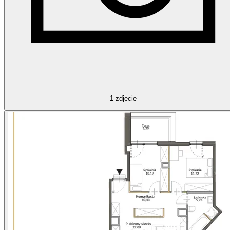
1
zdjęcie