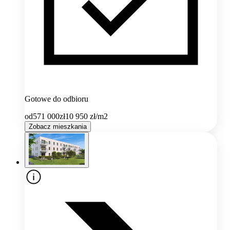
Gotowe do odbioru
od
571 000
zł
10 950
zł/m2
Zobacz mieszkania