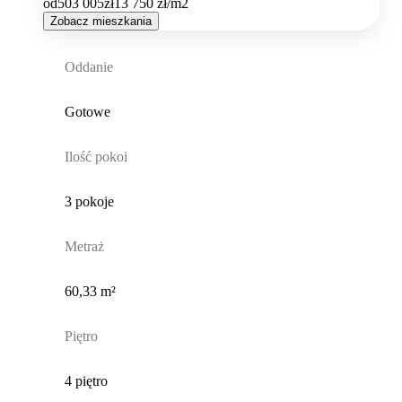
od
503 005
zł
13 750
zł/m2
Zobacz mieszkania
Oddanie
Gotowe
Ilość pokoi
3 pokoje
Metraż
60,33 m²
Piętro
4 piętro