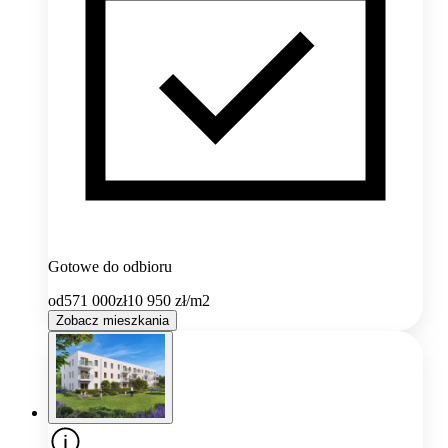
Gotowe do odbioru
od
571 000
zł
10 950
zł/m2
Zobacz mieszkania