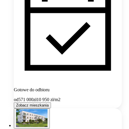
Gotowe do odbioru
od
571 000
zł
10 950
zł/m2
Zobacz mieszkania