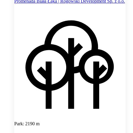
Promenada Biała Łąka | Rogowski Development Sp. z o.o.
Park: 2190 m