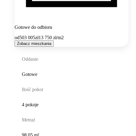
Gotowe do odbioru
od
503 005
zł
13 750
zł/m2
Zobacz mieszkania
Oddanie
Gotowe
Ilość pokoi
4 pokoje
Metraż
98,05 m²