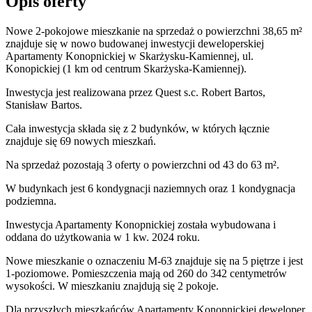
Opis oferty
Nowe 2-pokojowe mieszkanie na sprzedaż o powierzchni 38,65 m²
znajduje się w nowo
budowanej
inwestycji deweloperskiej
Apartamenty Konopnickiej
w Skarżysku-Kamiennej
,
ul.
Konopickiej
(1 km od centrum Skarżyska-Kamiennej).
Inwestycja
jest realizowana
przez
Quest s.c. Robert Bartos,
Stanisław Bartos.
Cała inwestycja składa się z
2
budynków
,
w których
łącznie
znajduje się 69 nowych mieszkań.
Na sprzedaż pozostają 3 oferty o powierzchni od 43 do 63 m².
W budynkach jest 6 kondygnacji naziemnych
oraz 1 kondygnacja
podziemna.
Inwestycja Apartamenty Konopnickiej została wybudowana i
oddana do użytkowania w 1 kw. 2024 roku
.
Nowe mieszkanie
o oznaczeniu
M-63
znajduje się na 5 piętrze
i jest
1
-poziomow
e
. Pomieszczenia mają
od 260 do 342
centymetrów
wysokości. W
mieszkaniu
znajdują
się
2
pokoje
.
Dla przyszłych mieszkańców
Apartamenty Konopnickiej
deweloper