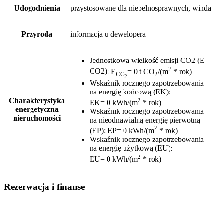
Udogodnienia
przystosowane dla niepełnosprawnych, winda
Przyroda
informacja u dewelopera
Jednostkowa wielkość emisji CO2 (E
2
CO2)
:
E
= 0 t CO
/(m
* rok)
CO
2
2
Wskaźnik rocznego zapotrzebowania
na energię końcową (EK)
:
2
Charakterystyka
EK= 0 kWh/(m
* rok)
energetyczna
Wskaźnik rocznego zapotrzebowania
nieruchomości
na nieodnawialną energię pierwotną
2
(EP)
:
EP= 0 kWh/(m
* rok)
Wskaźnik rocznego zapotrzebowania
na energię użytkową (EU)
:
2
EU= 0 kWh/(m
* rok)
Rezerwacja i finanse