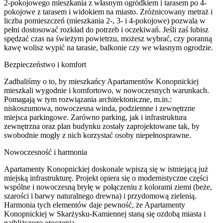
2-pokojowego mieszkania z własnym ogródkiem i tarasem po 4-
pokojowe z tarasem i widokiem na miasto. Zróżnicowany metraż i
liczba pomieszczeń (mieszkania 2-, 3- i 4-pokojowe) pozwala w
pełni dostosować rozkład do potrzeb i oczekiwań. Jeśli zaś lubisz
spędzać czas na świeżym powietrzu, możesz wybrać, czy poranną
kawę wolisz wypić na tarasie, balkonie czy we własnym ogrodzie.
Bezpieczeństwo i komfort
Zadbaliśmy o to, by mieszkańcy Apartamentów Konopnickiej
mieszkali wygodnie i komfortowo, w nowoczesnych warunkach.
Pomagają w tym rozwiązania architektoniczne, m.in.:
niskoszumowa, nowoczesna winda, podziemne i zewnętrzne
miejsca parkingowe. Zarówno parking, jak i infrastruktura
zewnętrzna oraz plan budynku zostały zaprojektowane tak, by
swobodnie mogły z nich korzystać osoby niepełnosprawne.
Nowoczesność i harmonia
Apartamenty Konopnickiej doskonale wpiszą się w istniejącą już
miejską infrastrukturę. Projekt opiera się o modernistyczne części
wspólne i nowoczesną bryłę w połączeniu z kolorami ziemi (beże,
szarości i barwy naturalnego drewna) i przydomową zielenią.
Harmonia tych elementów daje pewność, że Apartamenty
Konopnickiej w Skarżysku-Kamiennej staną się ozdobą miasta i
najbliższego otoczenia.