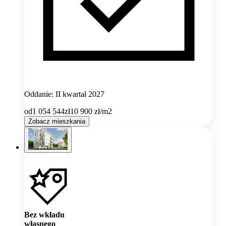
Oddanie: II kwartał 2027
od
1 054 544
zł
10 900
zł/m2
Zobacz mieszkania
Bez wkładu
własnego