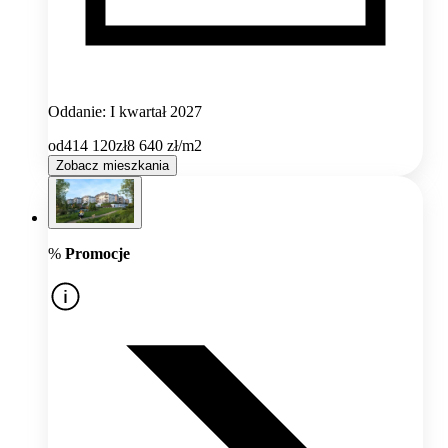
Oddanie: I kwartał 2027
od
414 120
zł
8 640
zł/m2
Zobacz mieszkania
%
Promocje