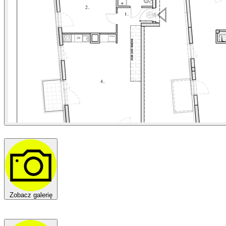
Zobacz galerię