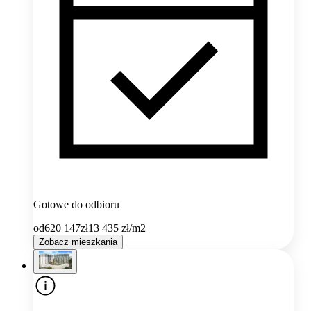
Gotowe do odbioru
od
620 147
zł
13 435
zł/m2
Zobacz mieszkania