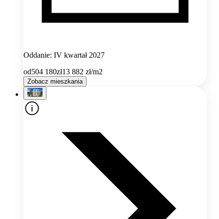
Oddanie: IV kwartał 2027
od
504 180
zł
13 882
zł/m2
Zobacz mieszkania