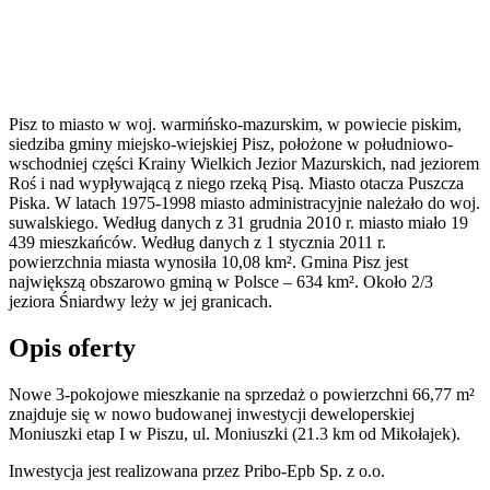
Pisz to miasto w woj. warmińsko-mazurskim, w powiecie piskim,
siedziba gminy miejsko-wiejskiej Pisz, położone w południowo-
wschodniej części Krainy Wielkich Jezior Mazurskich, nad jeziorem
Roś i nad wypływającą z niego rzeką Pisą. Miasto otacza Puszcza
Piska. W latach 1975-1998 miasto administracyjnie należało do woj.
suwalskiego. Według danych z 31 grudnia 2010 r. miasto miało 19
439 mieszkańców. Według danych z 1 stycznia 2011 r.
powierzchnia miasta wynosiła 10,08 km². Gmina Pisz jest
największą obszarowo gminą w Polsce – 634 km². Około 2/3
jeziora Śniardwy leży w jej granicach.
Opis oferty
Nowe 3-pokojowe mieszkanie na sprzedaż o powierzchni 66,77 m²
znajduje się w nowo
budowanej
inwestycji deweloperskiej
Moniuszki etap I
w Piszu
,
ul. Moniuszki
(21.3 km od Mikołajek).
Inwestycja
jest realizowana
przez
Pribo-Epb Sp. z o.o.