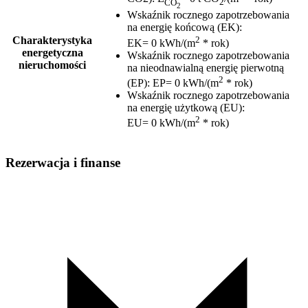
CO
2
2
Wskaźnik rocznego zapotrzebowania
na energię końcową (EK)
:
2
Charakterystyka
EK= 0 kWh/(m
* rok)
energetyczna
Wskaźnik rocznego zapotrzebowania
nieruchomości
na nieodnawialną energię pierwotną
2
(EP)
:
EP= 0 kWh/(m
* rok)
Wskaźnik rocznego zapotrzebowania
na energię użytkową (EU)
:
2
EU= 0 kWh/(m
* rok)
Rezerwacja i finanse