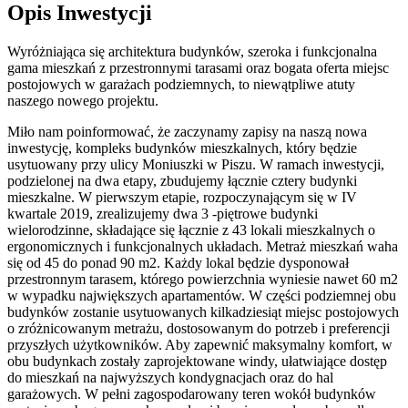
Opis Inwestycji
Wyróżniająca się architektura budynków, szeroka i funkcjonalna
gama mieszkań z przestronnymi tarasami oraz bogata oferta miejsc
postojowych w garażach podziemnych, to niewątpliwe atuty
naszego nowego projektu.
Miło nam poinformować, że zaczynamy zapisy na naszą nowa
inwestycję, kompleks budynków mieszkalnych, który będzie
usytuowany przy ulicy Moniuszki w Piszu. W ramach inwestycji,
podzielonej na dwa etapy, zbudujemy łącznie cztery budynki
mieszkalne. W pierwszym etapie, rozpoczynającym się w IV
kwartale 2019, zrealizujemy dwa 3 -piętrowe budynki
wielorodzinne, składające się łącznie z 43 lokali mieszkalnych o
ergonomicznych i funkcjonalnych układach. Metraż mieszkań waha
się od 45 do ponad 90 m2. Każdy lokal będzie dysponował
przestronnym tarasem, którego powierzchnia wyniesie nawet 60 m2
w wypadku największych apartamentów. W części podziemnej obu
budynków zostanie usytuowanych kilkadziesiąt miejsc postojowych
o zróżnicowanym metrażu, dostosowanym do potrzeb i preferencji
przyszłych użytkowników. Aby zapewnić maksymalny komfort, w
obu budynkach zostały zaprojektowane windy, ułatwiające dostęp
do mieszkań na najwyższych kondygnacjach oraz do hal
garażowych. W pełni zagospodarowany teren wokół budynków