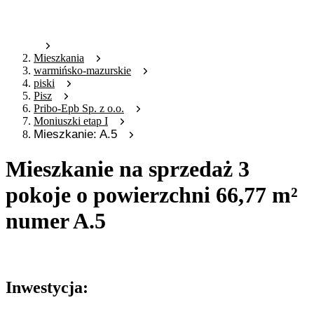
Mieszkania
warmińsko-mazurskie
piski
Pisz
Pribo-Epb Sp. z o.o.
Moniuszki etap I
Mieszkanie: A.5
Mieszkanie na sprzedaż 3
pokoje o powierzchni 66,77 m²
numer A.5
Oferta archiwalna
Inwestycja: