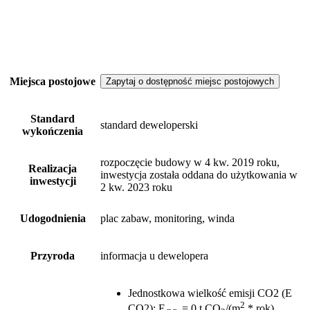
Miejsca postojowe
Zapytaj o dostępność miejsc postojowych
Standard
standard deweloperski
wykończenia
rozpoczęcie budowy w 4 kw. 2019 roku,
Realizacja
inwestycja została oddana do użytkowania w
inwestycji
2 kw. 2023 roku
Udogodnienia
plac zabaw, monitoring, winda
Przyroda
informacja u dewelopera
Jednostkowa wielkość emisji CO2 (E
2
CO2)
:
E
= 0 t CO
/(m
* rok)