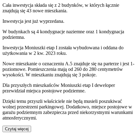
Cała inwestycja składa się z
2
budynków
,
w których
łącznie
znajdują się 43 nowe mieszkania.
Inwestycja jest już wyprzedana.
W budynkach są 4 kondygnacje naziemne
oraz 1 kondygnacja
podziemna.
Inwestycja Moniuszki etap I została wybudowana i oddana do
użytkowania w 2 kw. 2023 roku
.
Nowe mieszkanie
o oznaczeniu
A.5
znajduje się na parterze
i jest
1
-
poziomow
e
. Pomieszczenia mają
od 260 do 280
centymetrów
wysokości. W
mieszkaniu
znajdują
się
3
pokoje
.
Dla przyszłych mieszkańców
Moniuszki etap I
deweloper
przewidział
miejsca postojowe podziemne
.
Dzięki temu przyszli właściciele nie będą musieli poszukiwać
wolnej przestrzeni parkingowej.
Dodatkowo, miejsce postojowe w
garażu podziemnym zabezpiecza przed niekorzystnymi warunkami
atmosferycznymi.
Czytaj więcej