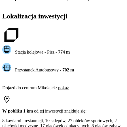
Lokalizacja inwestycji
Stacja kolejowa -
Pisz
-
774
m
Przystanek Autobusowy
-
702
m
Dojazd do centrum
Mikołajek
:
pokaż
W pobliżu 1 km
od tej
inwestycji
znajdują się:
8 kawiarni i restauracji, 10 sklepów, 27 obiektów sportowych, 2
placówki medyczne, 17 placówek edukacyjnych, 8 placów zabaw