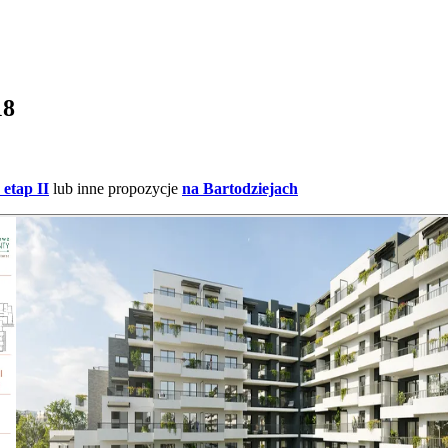
18
etap II
lub inne propozycje
na Bartodziejach