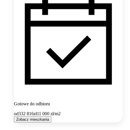
Gotowe do odbioru
od
332 816
zł
11 000
zł/m2
Zobacz mieszkania