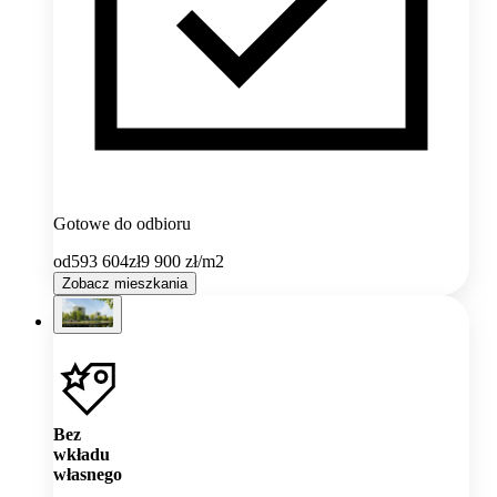
Gotowe do odbioru
od
593 604
zł
9 900
zł/m2
Zobacz mieszkania
Bez
wkładu
własnego