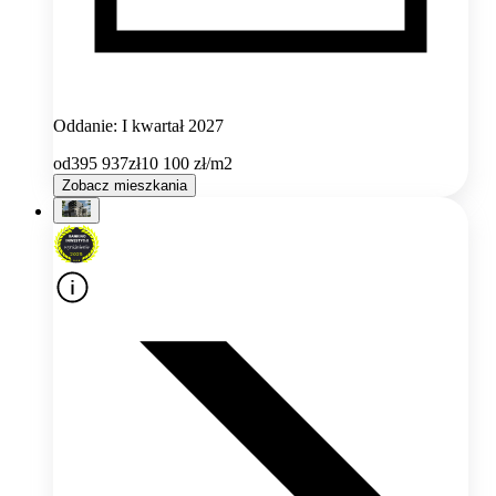
Oddanie: I kwartał 2027
od
395 937
zł
10 100
zł/m2
Zobacz mieszkania