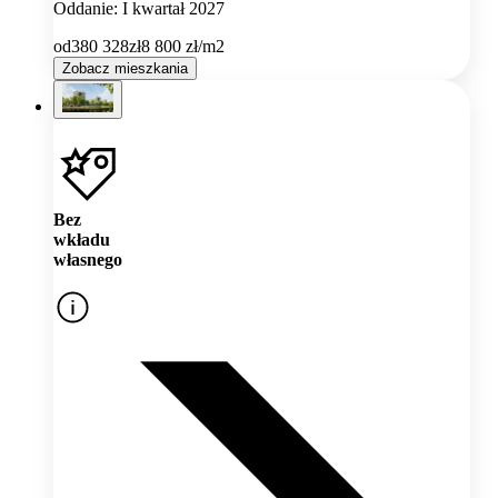
Oddanie: I kwartał 2027
od
380 328
zł
8 800
zł/m2
Zobacz mieszkania
Bez
wkładu
własnego