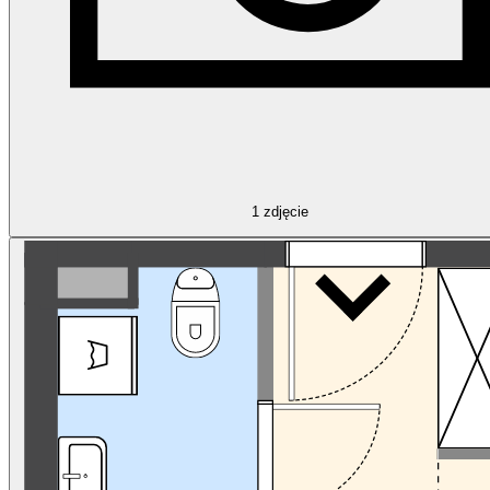
1
zdjęcie