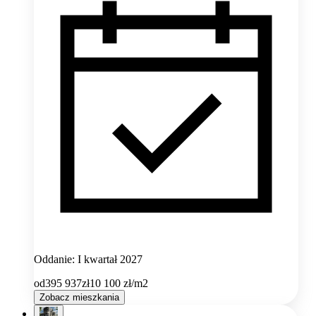
Oddanie: I kwartał 2027
od
395 937
zł
10 100
zł/m2
Zobacz mieszkania