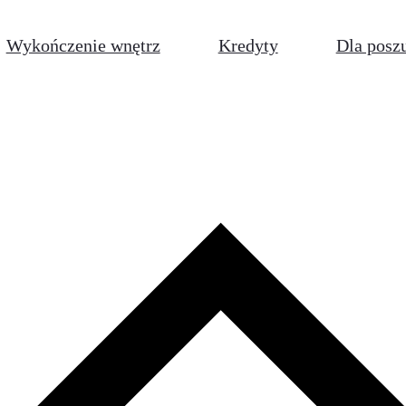
Wykończenie wnętrz
Kredyty
Dla posz