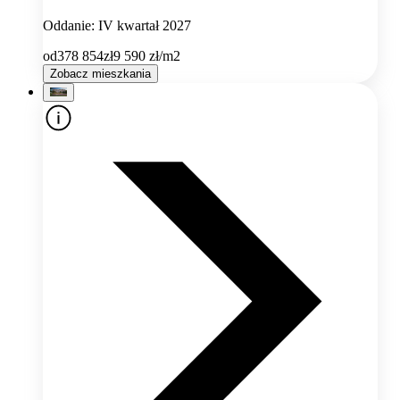
Oddanie: IV kwartał 2027
od
378 854
zł
9 590
zł/m2
Zobacz mieszkania