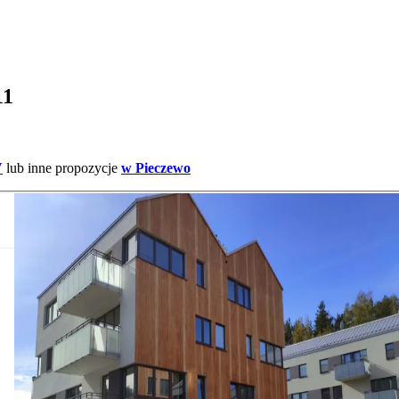
11
V
lub inne propozycje
w Pieczewo