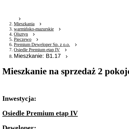
Mieszkania
warmińsko-mazurskie
Olsztyn
Pieczewo
Premium Deweloper Sp. z o.o.
Osiedle Premium etap IV
Mieszkanie: B1.17
Mieszkanie na sprzedaż 2 pokoj
Oferta archiwalna
Inwestycja:
Osiedle Premium etap IV
Deweloper: