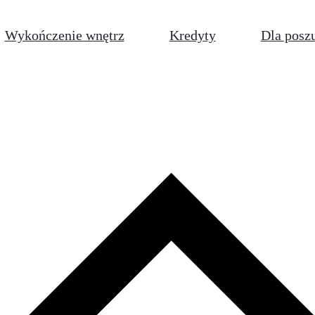
Wykończenie wnętrz
Kredyty
Dla posz