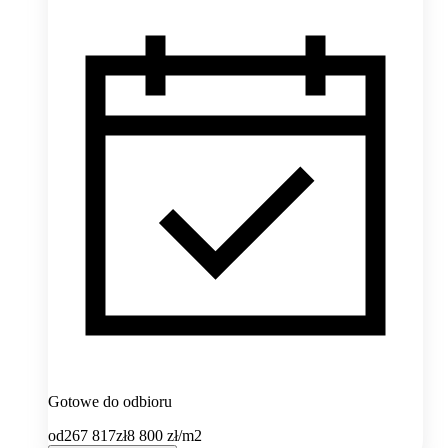
Gotowe do odbioru
od
267 817
zł
8 800
zł/m2