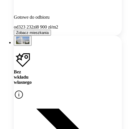
Gotowe do odbioru
od
323 232
zł
8 900
zł/m2
Zobacz mieszkania
Bez
wkładu
własnego