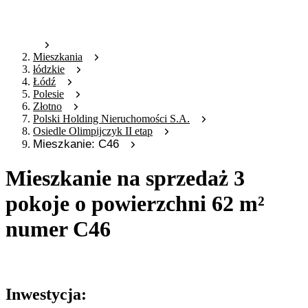
Mieszkania
łódzkie
Łódź
Polesie
Złotno
Polski Holding Nieruchomości S.A.
Osiedle Olimpijczyk II etap
Mieszkanie: C46
Mieszkanie na sprzedaż 3
pokoje o powierzchni 62 m²
numer C46
Oferta archiwalna
Inwestycja: