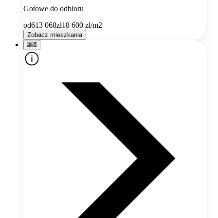
Gotowe do odbioru
od
613 068
zł
18 600
zł/m2
Zobacz mieszkania