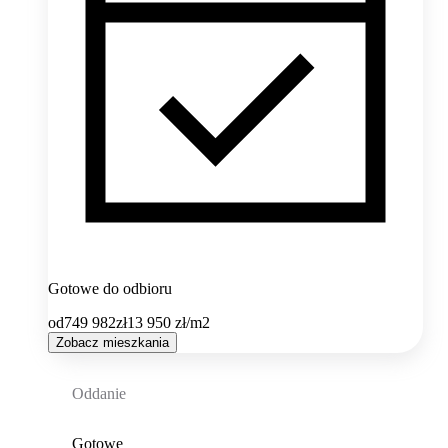
Gotowe do odbioru
od
749 982
zł
13 950
zł/m2
Zobacz mieszkania
Oddanie
Gotowe