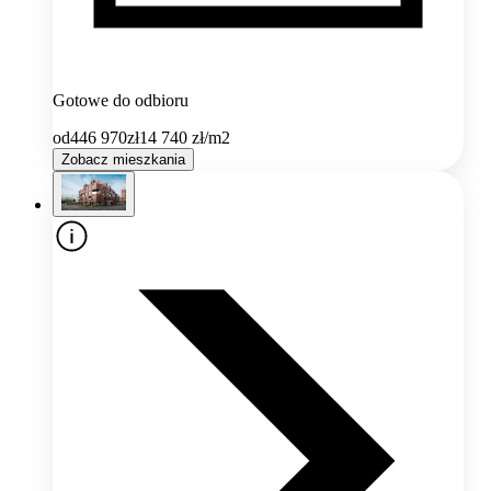
Gotowe do odbioru
od
446 970
zł
14 740
zł/m2
Zobacz mieszkania