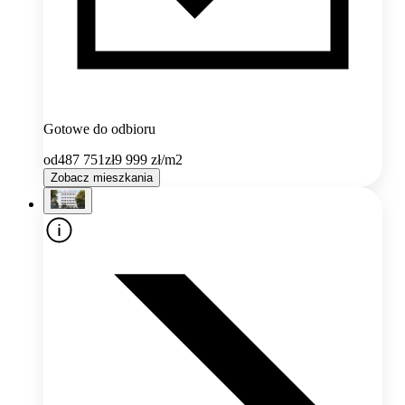
Gotowe do odbioru
od
487 751
zł
9 999
zł/m2
Zobacz mieszkania