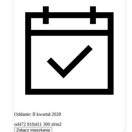
Oddanie: II kwartał 2028
od
472 810
zł
11 300
zł/m2
Zobacz mieszkania