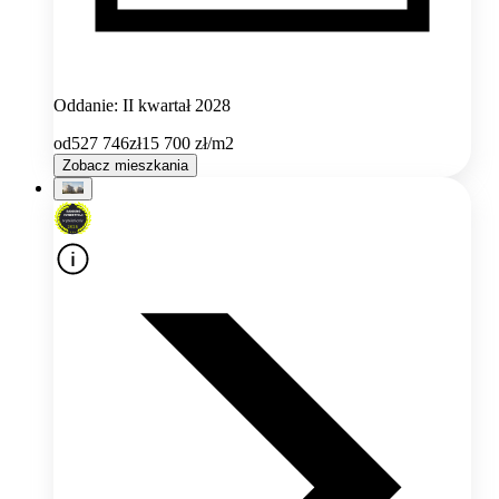
Oddanie: II kwartał 2028
od
527 746
zł
15 700
zł/m2
Zobacz mieszkania