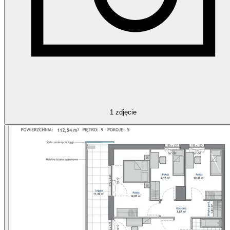
1
zdjęcie