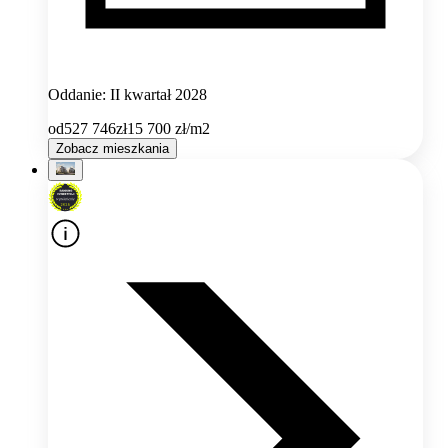
Oddanie: II kwartał 2028
od
527 746
zł
15 700
zł/m2
Zobacz mieszkania