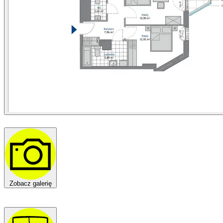
Zobacz galerię