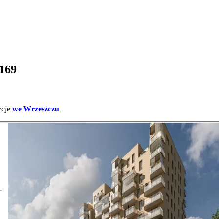
 169
ycje
we Wrzeszczu