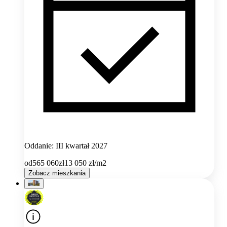
Oddanie: III kwartał 2027
od
565 060
zł
13 050
zł/m2
Zobacz mieszkania