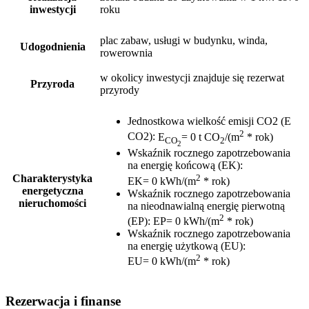
inwestycji
roku
plac zabaw, usługi w budynku, winda,
Udogodnienia
rowerownia
w okolicy inwestycji znajduje się rezerwat
Przyroda
przyrody
Jednostkowa wielkość emisji CO2 (E
2
CO2)
:
E
= 0 t CO
/(m
* rok)
CO
2
2
Wskaźnik rocznego zapotrzebowania
na energię końcową (EK)
:
2
Charakterystyka
EK= 0 kWh/(m
* rok)
energetyczna
Wskaźnik rocznego zapotrzebowania
nieruchomości
na nieodnawialną energię pierwotną
2
(EP)
:
EP= 0 kWh/(m
* rok)
Wskaźnik rocznego zapotrzebowania
na energię użytkową (EU)
:
2
EU= 0 kWh/(m
* rok)
Rezerwacja i finanse