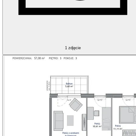
1
zdjęcie