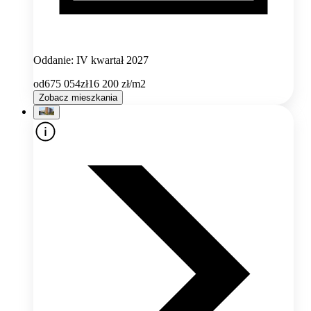
Oddanie: IV kwartał 2027
od
675 054
zł
16 200
zł/m2
Zobacz mieszkania