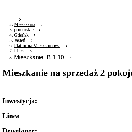
Mieszkania
pomorskie
Gdańsk
Jasień
Platforma Mieszkaniowa
Linea
Mieszkanie: B.1.10
Mieszkanie na sprzedaż 2 pokoj
Oferta archiwalna
Inwestycja:
Linea
Deweloper: