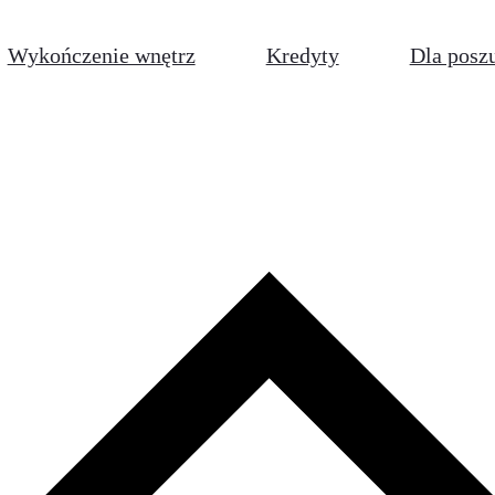
Wykończenie wnętrz
Kredyty
Dla posz