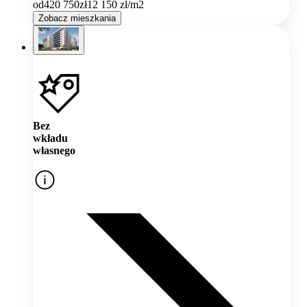
od
420 750
zł
12 150
zł/m2
Zobacz mieszkania
Bez
wkładu
własnego