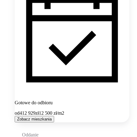
Gotowe do odbioru
od
412 929
zł
12 500
zł/m2
Zobacz mieszkania
Oddanie