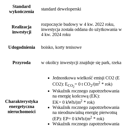
Standard
standard deweloperski
wykończenia
rozpoczęcie budowy w 4 kw. 2022 roku,
Realizacja
inwestycja została oddana do użytkowania w
inwestycji
4 kw. 2024 roku
Udogodnienia
boisko, korty tenisowe
Przyroda
w okolicy inwestycji znajduje się park, rzeka
Jednostkowa wielkość emisji CO2 (E
2
CO2)
:
E
= 0 t CO
/(m
* rok)
CO
2
2
Wskaźnik rocznego zapotrzebowania
na energię końcową (EK)
:
2
Charakterystyka
EK= 0 kWh/(m
* rok)
energetyczna
Wskaźnik rocznego zapotrzebowania
nieruchomości
na nieodnawialną energię pierwotną
2
(EP)
:
EP= 0 kWh/(m
* rok)
Wskaźnik rocznego zapotrzebowania