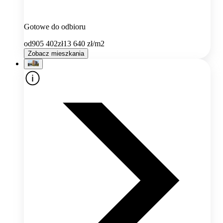
Gotowe do odbioru
od
905 402
zł
13 640
zł/m2
Zobacz mieszkania