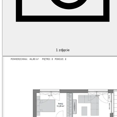
1
zdjęcie