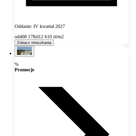
Oddanie: IV kwartał 2027
od
408 178
zł
12 610
zł/m2
Zobacz mieszkania
%
Promocje