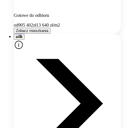
Gotowe do odbioru
od
905 402
zł
13 640
zł/m2
Zobacz mieszkania