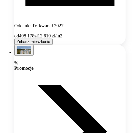
Oddanie: IV kwartał 2027
od
408 178
zł
12 610
zł/m2
Zobacz mieszkania
%
Promocje