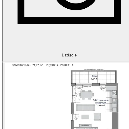
1
zdjęcie