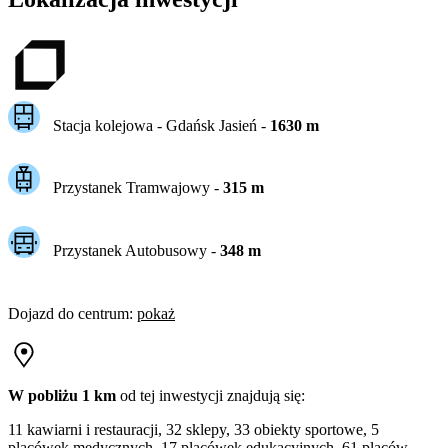
Stacja kolejowa -
Gdańsk Jasień
-
1630
m
Przystanek Tramwajowy
-
315
m
Przystanek Autobusowy
-
348
m
Dojazd do centrum
:
pokaż
W pobliżu 1 km
od tej
inwestycji
znajdują się:
11 kawiarni i restauracji, 32 sklepy, 33 obiekty sportowe, 5
placówek medycznych, 17 placówek edukacyjnych, 61 placów