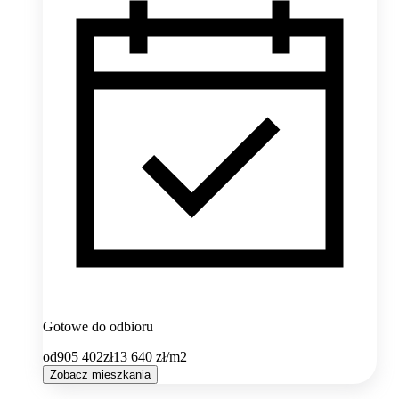
Gotowe do odbioru
od
905 402
zł
13 640
zł/m2
Zobacz mieszkania