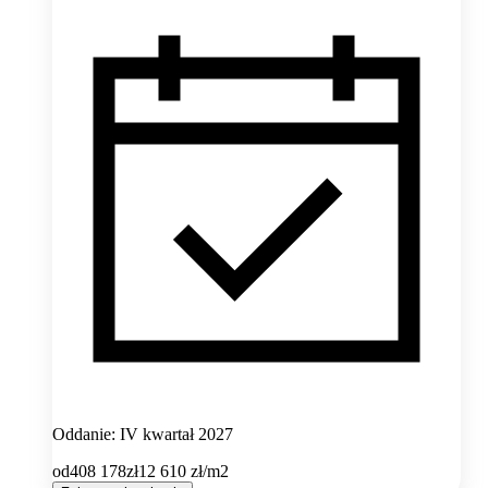
Oddanie: IV kwartał 2027
od
408 178
zł
12 610
zł/m2