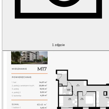
1
zdjęcie