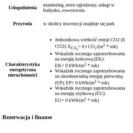
monitoring, teren ogrodzony, usługi w
Udogodnienia
budynku, rowerownia
Przyroda
w okolicy inwestycji znajduje się park
Jednostkowa wielkość emisji CO2 (E
2
CO2)
:
E
= 0 t CO
/(m
* rok)
CO
2
2
Wskaźnik rocznego zapotrzebowania
na energię końcową (EK)
:
2
Charakterystyka
EK= 0 kWh/(m
* rok)
energetyczna
Wskaźnik rocznego zapotrzebowania
nieruchomości
na nieodnawialną energię pierwotną
2
(EP)
:
EP= 0 kWh/(m
* rok)
Wskaźnik rocznego zapotrzebowania
na energię użytkową (EU)
:
2
EU= 0 kWh/(m
* rok)
Rezerwacja i finanse