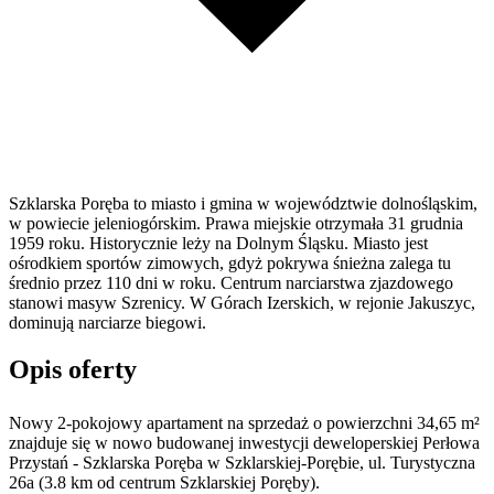
Szklarska Poręba to miasto i gmina w województwie dolnośląskim,
w powiecie jeleniogórskim. Prawa miejskie otrzymała 31 grudnia
1959 roku. Historycznie leży na Dolnym Śląsku. Miasto jest
ośrodkiem sportów zimowych, gdyż pokrywa śnieżna zalega tu
średnio przez 110 dni w roku. Centrum narciarstwa zjazdowego
stanowi masyw Szrenicy. W Górach Izerskich, w rejonie Jakuszyc,
dominują narciarze biegowi.
Opis oferty
Nowy 2-pokojowy apartament na sprzedaż o powierzchni 34,65 m²
znajduje się w nowo
budowanej
inwestycji deweloperskiej
Perłowa
Przystań - Szklarska Poręba
w Szklarskiej-Porębie
,
ul. Turystyczna
26a
(3.8 km od centrum Szklarskiej Poręby).