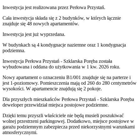
Inwestycja
jest realizowana
przez
Perłowa Przystań.
Cała inwestycja składa się z
2
budynków
,
w których
łącznie
znajduje się 48 nowych apartamentów.
Inwestycja jest już wyprzedana.
W budynkach są 4 kondygnacje naziemne
oraz 1 kondygnacja
podziemna.
Inwestycja Perłowa Przystań - Szklarska Poręba została
wybudowana i oddana do użytkowania w 1 kw. 2026 roku
.
Nowy apartament
o oznaczeniu
B1/001
znajduje się na parterze
i
jest
1
-poziomow
y
. Pomieszczenia mają
od 260 do 280
centymetrów
wysokości. W
apartamencie
znajdują
się
2
pokoje
.
Dla przyszłych mieszkańców
Perłowa Przystań - Szklarska Poręba
deweloper przewidział
miejsca postojowe podziemne
.
Dzięki temu przyszli właściciele nie będą musieli poszukiwać
wolnej przestrzeni parkingowej.
Dodatkowo, miejsce postojowe w
garażu podziemnym zabezpiecza przed niekorzystnymi warunkami
atmosferycznymi.