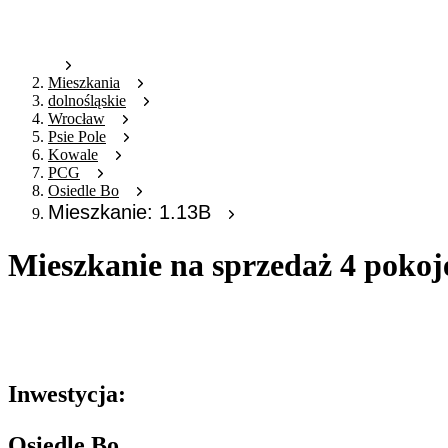
Mieszkania
dolnośląskie
Wrocław
Psie Pole
Kowale
PCG
Osiedle Bo
Mieszkanie: 1.13B
Mieszkanie na sprzedaż 4 pokoj
Oferta archiwalna
Oferta nieaktywna
Inwestycja:
Osiedle Bo