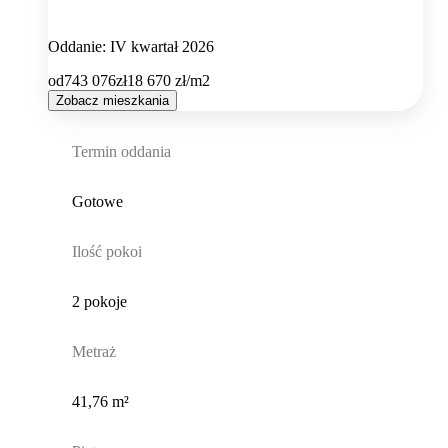
Oddanie: IV kwartał 2026
od
743 076
zł
18 670
zł/m2
Zobacz mieszkania
Termin oddania
Gotowe
Ilość pokoi
2 pokoje
Metraż
41,76 m²