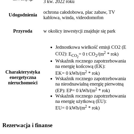
3 kw. 2022 roku
ochrona całodobowa, plac zabaw, TV
Udogodnienia
kablowa, winda, videodomofon
Przyroda
w okolicy inwestycji znajduje się park
Jednostkowa wielkość emisji CO2 (E
2
CO2)
:
E
= 0 t CO
/(m
* rok)
CO
2
2
Wskaźnik rocznego zapotrzebowania
na energię końcową (EK)
:
2
Charakterystyka
EK= 0 kWh/(m
* rok)
energetyczna
Wskaźnik rocznego zapotrzebowania
nieruchomości
na nieodnawialną energię pierwotną
2
(EP)
:
EP= 0 kWh/(m
* rok)
Wskaźnik rocznego zapotrzebowania
na energię użytkową (EU)
:
2
EU= 0 kWh/(m
* rok)
Rezerwacja i finanse