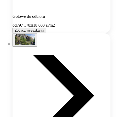
Gotowe do odbioru
od
797 178
zł
18 000
zł/m2
Zobacz mieszkania