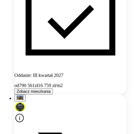
Oddanie: III kwartał 2027
od
790 561
zł
16 759
zł/m2
Zobacz mieszkania