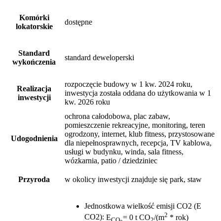
Komórki
dostępne
lokatorskie
Standard
standard deweloperski
wykończenia
rozpoczęcie budowy w 1 kw. 2024 roku,
Realizacja
inwestycja została oddana do użytkowania w 1
inwestycji
kw. 2026 roku
ochrona całodobowa, plac zabaw,
pomieszczenie rekreacyjne, monitoring, teren
ogrodzony, internet, klub fitness, przystosowane
Udogodnienia
dla niepełnosprawnych, recepcja, TV kablowa,
usługi w budynku, winda, sala fitness,
wózkarnia, patio / dziedziniec
Przyroda
w okolicy inwestycji znajduje się park, staw
Jednostkowa wielkość emisji CO2 (E
2
CO2)
:
E
= 0 t CO
/(m
* rok)
CO
2