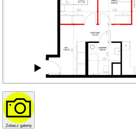
Zobacz galerię