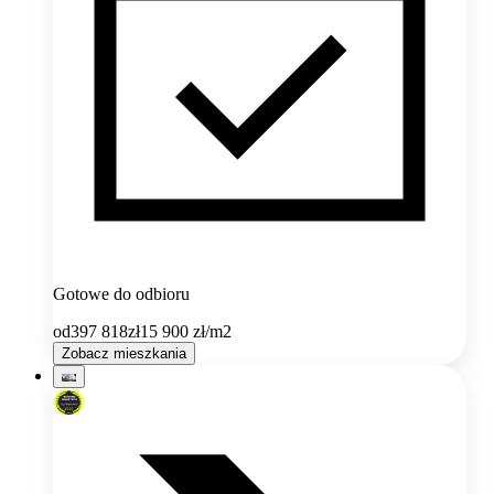
Gotowe do odbioru
od
397 818
zł
15 900
zł/m2
Zobacz mieszkania