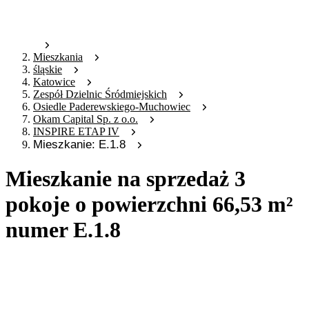
Mieszkania
śląskie
Katowice
Zespół Dzielnic Śródmiejskich
Osiedle Paderewskiego-Muchowiec
Okam Capital Sp. z o.o.
INSPIRE ETAP IV
Mieszkanie: E.1.8
Mieszkanie na sprzedaż 3
pokoje o powierzchni 66,53 m²
numer E.1.8
Oferta archiwalna
Oferta nieaktywna