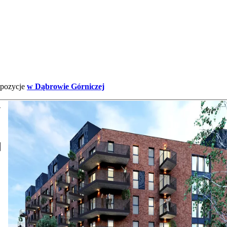
opozycje
w Dąbrowie Górniczej