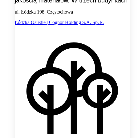
jakością materiałów. W trzech budynkach
ul. Łódzka 198, Częstochowa
Łódzka Osiedle | Cognor Holding S.A. Sp. k.