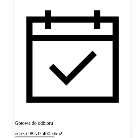
Gotowe do odbioru
od
535 982
zł
7 400
zł/m2