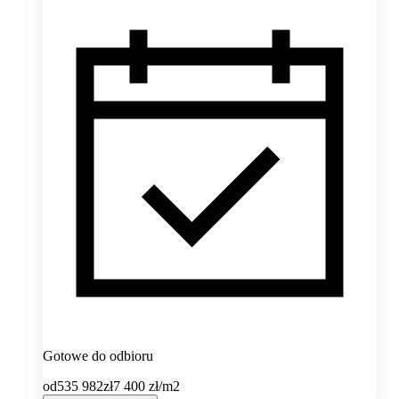
Gotowe do odbioru
od
535 982
zł
7 400
zł/m2