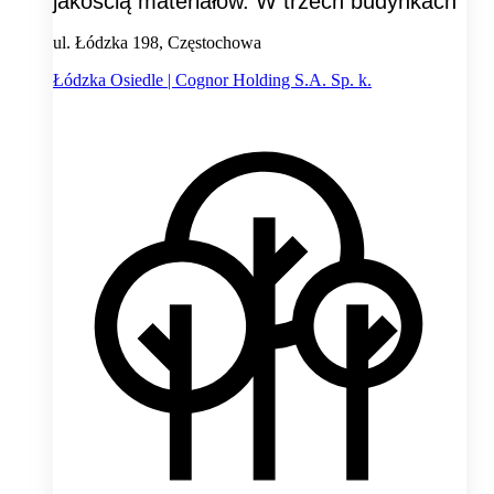
jakością materiałów. W trzech budynkach
ul. Łódzka 198, Częstochowa
Łódzka Osiedle | Cognor Holding S.A. Sp. k.