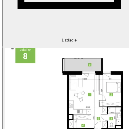
1
zdjęcie