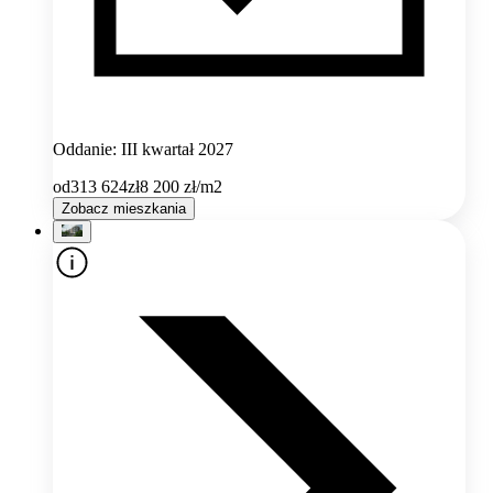
Oddanie: III kwartał 2027
od
313 624
zł
8 200
zł/m2
Zobacz mieszkania