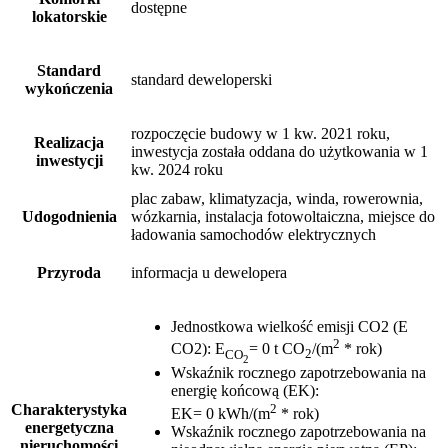
dostępne
lokatorskie
Standard
standard deweloperski
wykończenia
rozpoczęcie budowy w 1 kw. 2021 roku,
Realizacja
inwestycja została oddana do użytkowania w 1
inwestycji
kw. 2024 roku
plac zabaw, klimatyzacja, winda, rowerownia,
Udogodnienia
wózkarnia, instalacja fotowoltaiczna, miejsce do
ładowania samochodów elektrycznych
Przyroda
informacja u dewelopera
Jednostkowa wielkość emisji CO2 (E
2
CO2)
:
E
= 0 t CO
/(m
* rok)
CO
2
2
Wskaźnik rocznego zapotrzebowania na
energię końcową (EK)
:
2
Charakterystyka
EK= 0 kWh/(m
* rok)
energetyczna
Wskaźnik rocznego zapotrzebowania na
nieruchomości