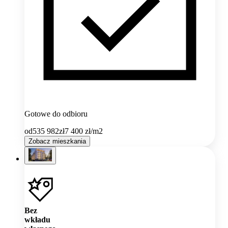
Gotowe do odbioru
od
535 982
zł
7 400
zł/m2
Zobacz mieszkania
Bez
wkładu