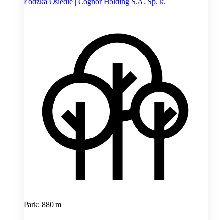
Łódzka Osiedle | Cognor Holding S.A. Sp. k.
Park: 880 m