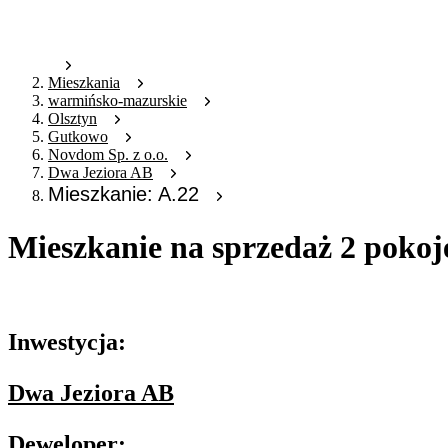
Mieszkania
warmińsko-mazurskie
Olsztyn
Gutkowo
Novdom Sp. z o.o.
Dwa Jeziora AB
Mieszkanie: A.22
Mieszkanie na sprzedaż 2 pokoj
Oferta nieaktywna
Inwestycja:
Dwa Jeziora AB
Deweloper: