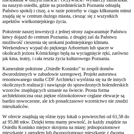
na naszym osiedlu, gdzie na przedmieściach Poznania odnajdą
Państwo spokój i ciszę, a w razie potrzeby w ciągu kilkunastu minut
znajdą się w centrum dużego miasta, ciesząc się z wszystkich
aspektów wielkomiejskiego życia.
Położenie naszej inwestycji z jednej strony zagwarantuje Państwu
łatwy dojazd do centrum Poznania, z drugiej zaś da Państwu
możliwość cieszenia się urokami podmiejskiego klimatu.
Weekendowy wypad do pięknego Arboretum lub spacer w
okolicach jeziora Kórnickiego będą na wyciągnięcie ręki, zarówno
jak kina, teatry, i cała reszta życia kulturowego Poznania.
Kameralnie położone „Osiedle Koninko” to zespół domów
dwurodzinnych w zabudowie szeregowej. Projekt autorstwa
renomowanego studia CDF Architekci wyróżnia się na tle innych
okolicznych realizacji i nawiązuje do sprawdzonych holenderskich
wzorców znajdujących uznanie na świecie. Prosta forma
architektoniczna oraz piękne różnokolorowe ceglane elewacje są
bardzo nowoczesne, ale ich ponadczasowe wzornictwo nie znudzi
mieszkańców.
W ofercie znajdują się różne typy lokali o powierzchni od 61,58 do
aż 95,88 mkw. Dzięki temu mamy pewność, że każdy znajdzie na
Osiedlu Koninko miejsce skrojona na miarę: jednopoziomowe
mieszkanie z ogrodem lub dwupoziomowe mieszkanie z dwoma