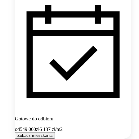
Gotowe do odbioru
od
549 000
zł
6 137
zł/m2
Zobacz mieszkania