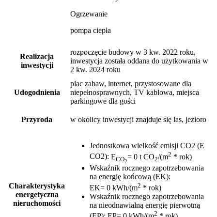
Ogrzewanie
pompa ciepła
rozpoczęcie budowy w 3 kw. 2022 roku,
Realizacja
inwestycja została oddana do użytkowania w
inwestycji
2 kw. 2024 roku
plac zabaw, internet, przystosowane dla
Udogodnienia
niepełnosprawnych, TV kablowa, miejsca
parkingowe dla gości
Przyroda
w okolicy inwestycji znajduje się las, jezioro
Jednostkowa wielkość emisji CO2 (E
2
CO2)
:
E
= 0 t CO
/(m
* rok)
CO
2
2
Wskaźnik rocznego zapotrzebowania
na energię końcową (EK)
:
2
Charakterystyka
EK= 0 kWh/(m
* rok)
energetyczna
Wskaźnik rocznego zapotrzebowania
nieruchomości
na nieodnawialną energię pierwotną
2
(EP)
:
EP= 0 kWh/(m
* rok)