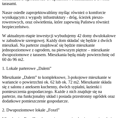
tarasami.
Nasze osiedle zaprojektowaliśmy myśląc również o komforcie
wynikającym z wygody infrastruktury - dróg, ścieżek pieszo-
rowerowych, oraz oświetlenia, które zapewnią Państwu również
bezpieczeństwo.
W aktualnym etapie inwestycji wybudujemy 42 domy dwulokalowe
w zabudowie szeregowej. Każdy dom składać się będzie z dwóch
mieszkań. Na parterze znajdować się będzie mieszkanie
jednopoziomowe z ogrodem, na pierwszym piętrze – mieszkanie
dwupoziomowe z tarasem. Mieszkania będą miały powierzchnię od
60 do 96 m2.
1. Lokale parterowe „Dalem”
Mieszkanie „Dalem” to kompleksowe, 3-pokojowe mieszkanie w
wariancie o powierzchni ok. 62 lub ok. 72 m2. Mieszkanie składa
się z salonu z aneksem kuchenny, dwóch sypialni, łazienki i
pomieszczenia gospodarczego. Każde z nich znajduje się na
parterze, ma funkcjonalny układ i posiada przestronny ogródek oraz
dodatkowe pomieszczenie gospodarcze.
2. Dwupoziomowe lokale „Foxel”