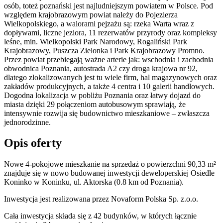
osób, toteż poznański jest najludniejszym powiatem w Polsce. Pod
względem krajobrazowym powiat należy do Pojezierza
Wielkopolskiego, a walorami pejzażu są: rzeka Warta wraz z
dopływami, liczne jeziora, 11 rezerwatów przyrody oraz kompleksy
leśne, min. Wielkopolski Park Narodowy, Rogaliński Park
Krajobrazowy, Puszcza Zielonka i Park Krajobrazowy Promno.
Przez powiat przebiegają ważne arterie jak: wschodnia i zachodnia
obwodnica Poznania, autostrada A2 czy droga krajowa nr 92,
dlatego zlokalizowanych jest tu wiele firm, hal magazynowych oraz
zakładów produkcyjnych, a także 4 centra i 10 galerii handlowych.
Dogodna lokalizacja w pobliżu Poznania oraz łatwy dojazd do
miasta dzięki 29 połączeniom autobusowym sprawiają, że
intensywnie rozwija się budownictwo mieszkaniowe – zwłaszcza
jednorodzinne.
Opis oferty
Nowe 4-pokojowe mieszkanie na sprzedaż o powierzchni 90,33 m²
znajduje się w nowo
budowanej
inwestycji deweloperskiej
Osiedle
Koninko
w Koninku
,
ul. Aktorska
(0.8 km od Poznania).
Inwestycja
jest realizowana
przez
Novaform Polska Sp. z.o.o.
Cała inwestycja składa się z
42
budynków
,
w których
łącznie