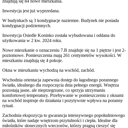
znajdują się 84 nowe mieszkania.
Inwestycja jest już wyprzedana.
W budynkach są 3 kondygnacje naziemne
. Budynek nie posiada
kondygnacji podziemnych.
Inwestycja Osiedle Koninko została wybudowana i oddana do
użytkowania w 2 kw. 2024 roku
.
Nowe mieszkanie
o oznaczeniu
7.B
znajduje się na 1 piętrze
i jest
2
-
poziomow
e
. Pomieszczenia mają
261
centymetrów wysokości. W
mieszkaniu
znajdują
się
4
pokoje
.
Okna w mieszkaniu wychodzą na wschód, zachód.
Wschodnia orientacja zapewnia dostęp do łagodnego porannego
światła, idealnego dla rozpoczęcia dnia pełnego energii. Wnętrza
pozostają jasne, ale nieprzegrzane, co sprzyja utrzymaniu
komfortowej temperatury. Przebywanie w pomieszczeniu z oknami
na wschód inspiruje do działania i pozytywnie wpływa na poranny
rytuał.
Zachodnia ekspozycja to gwarancja intensywnego popołudniowego
światła, które nadaje wnętrzom przytulności i ciepła. Idealne dla
miłośników słonecznych wieczorów, którzy pragną cieszyć się