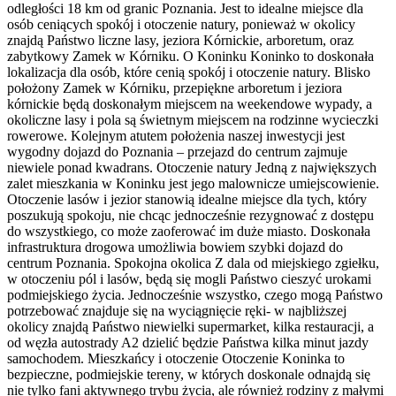
odległości 18 km od granic Poznania. Jest to idealne miejsce dla
osób ceniących spokój i otoczenie natury, ponieważ w okolicy
znajdą Państwo liczne lasy, jeziora Kórnickie, arboretum, oraz
zabytkowy Zamek w Kórniku. O Koninku Koninko to doskonała
lokalizacja dla osób, które cenią spokój i otoczenie natury. Blisko
położony Zamek w Kórniku, przepiękne arboretum i jeziora
kórnickie będą doskonałym miejscem na weekendowe wypady, a
okoliczne lasy i pola są świetnym miejscem na rodzinne wycieczki
rowerowe. Kolejnym atutem położenia naszej inwestycji jest
wygodny dojazd do Poznania – przejazd do centrum zajmuje
niewiele ponad kwadrans. Otoczenie natury Jedną z największych
zalet mieszkania w Koninku jest jego malownicze umiejscowienie.
Otoczenie lasów i jezior stanowią idealne miejsce dla tych, który
poszukują spokoju, nie chcąc jednocześnie rezygnować z dostępu
do wszystkiego, co może zaoferować im duże miasto. Doskonała
infrastruktura drogowa umożliwia bowiem szybki dojazd do
centrum Poznania. Spokojna okolica Z dala od miejskiego zgiełku,
w otoczeniu pól i lasów, będą się mogli Państwo cieszyć urokami
podmiejskiego życia. Jednocześnie wszystko, czego mogą Państwo
potrzebować znajduje się na wyciągnięcie ręki- w najbliższej
okolicy znajdą Państwo niewielki supermarket, kilka restauracji, a
od węzła autostrady A2 dzielić będzie Państwa kilka minut jazdy
samochodem. Mieszkańcy i otoczenie Otoczenie Koninka to
bezpieczne, podmiejskie tereny, w których doskonale odnajdą się
nie tylko fani aktywnego trybu życia, ale również rodziny z małymi