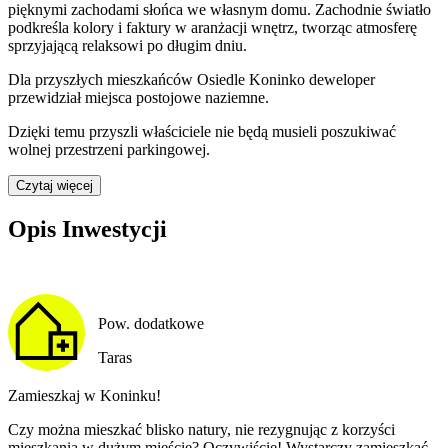
pięknymi zachodami słońca we własnym domu. Zachodnie światło
podkreśla kolory i faktury w aranżacji wnętrz, tworząc atmosferę
sprzyjającą relaksowi po długim dniu.
Dla przyszłych mieszkańców
Osiedle Koninko
deweloper
przewidział
miejsca postojowe naziemne
.
Dzięki temu przyszli właściciele nie będą musieli poszukiwać
wolnej przestrzeni parkingowej.
Czytaj więcej
Opis Inwestycji
Pow. dodatkowe
Taras
Zamieszkaj w Koninku!
Czy można mieszkać blisko natury, nie rezygnując z korzyści
mieszkania w dużym mieście? Oczywiście! Wystarczy zamieszkać