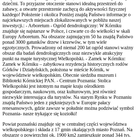
dziećmi. To przyjazne otoczenie stanowi idealną przestrzeń do
zabawy, a otwarte przestrzenie zachęcą do aktywności fizycznej
każdego! Położenie i okolica Poniżej znajdą Państwo informacje o
najciekawszych miejscach zlokalizowanych w pobliżu naszej
inwestycji.: - Arboretum - Ogród dendrologiczny: W Kórniku
znajduje się najstarsze w Polsce, i czwarte co do wielkości w skali
Europy Arboretum. Na obszarze zajmującym 50 ha znajdą Państwo
ponad 3000 gatunków drzew i krzewów, w tym wiele
egzotycznych. Prowadzony od niemal 200 lat ogród stanowi ważny
obszar dla badań dendrologicznych oraz niezwykle atrakcyjny
punkt na mapie turystycznej Wielkopolski. - Zamek w Kórniku:
Zamek w Kórniku – zabytkowa rezydencja historycznych rodów
Górków i Działyńskich, położona w mieście Kórnik, w
województwie wielkopolskim. Obecnie siedziba muzeum i
Biblioteki Kórnickiej PAN. - Centrum Poznania: Stolica
Wielkopolski jest istotnym na mapie kraju ośrodkiem
gospodarczym, naukowym, oraz kulturowym, jest również
niezwykle interesująca dla turystów. Na starym Rynku w Poznaniu
znajdą Państwo jeden z piękniejszych w Europie pałacy
renesansowych, gdzie zawsze w południe można podziwiać symbol
Poznania- nasze trykające się koziołki!
Powiat poznański znajduje się w centralnej części województwa
wielkopolskiego i składa z 17 gmin okalających miasto Poznań. Na
obszarze o powierzchni ok. 1900 km2 zamieszkuje ponad 344 tys.