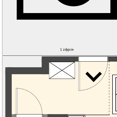
1
zdjęcie