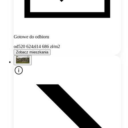
Gotowe do odbioru
od
520 624
zł
14 686
zł/m2
Zobacz mieszkania