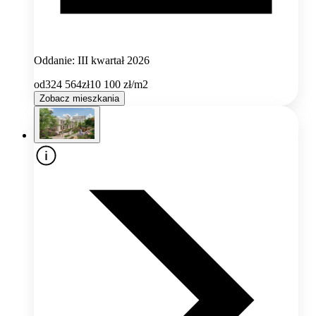
Oddanie: III kwartał 2026
od
324 564
zł
10 100
zł/m2
Zobacz mieszkania