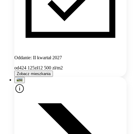
Oddanie: II kwartał 2027
od
424 125
zł
12 500
zł/m2
Zobacz mieszkania