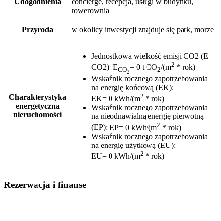
Udogodnienia
concierge, recepcja, usługi w budynku,
rowerownia
Przyroda
w okolicy inwestycji znajduje się park, morze
Jednostkowa wielkość emisji CO2 (E
2
CO2)
:
E
= 0 t CO
/(m
* rok)
CO
2
2
Wskaźnik rocznego zapotrzebowania
na energię końcową (EK)
:
2
Charakterystyka
EK= 0 kWh/(m
* rok)
energetyczna
Wskaźnik rocznego zapotrzebowania
nieruchomości
na nieodnawialną energię pierwotną
2
(EP)
:
EP= 0 kWh/(m
* rok)
Wskaźnik rocznego zapotrzebowania
na energię użytkową (EU)
:
2
EU= 0 kWh/(m
* rok)
Rezerwacja i finanse