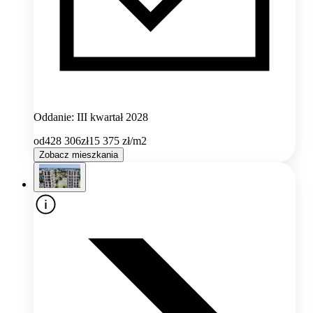
Oddanie: III kwartał 2028
od
428 306
zł
15 375
zł/m2
Zobacz mieszkania