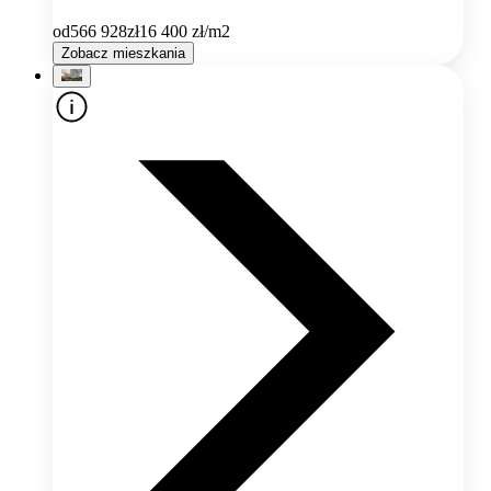
od
566 928
zł
16 400
zł/m2
Zobacz mieszkania