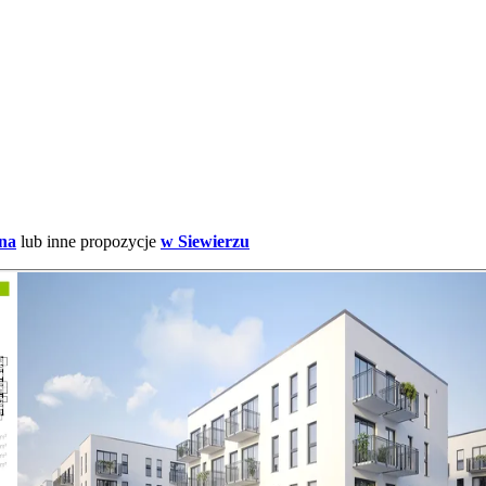
rna
lub inne propozycje
w Siewierzu