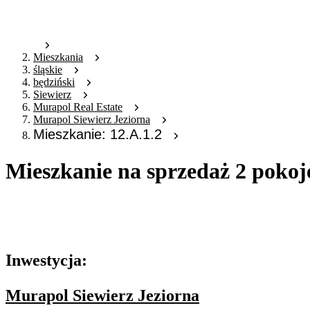
Mieszkania
śląskie
będziński
Siewierz
Murapol Real Estate
Murapol Siewierz Jeziorna
Mieszkanie: 12.A.1.2
Mieszkanie na sprzedaż 2 pokoj
Oferta archiwalna
Oferta nieaktywna
Inwestycja:
Murapol Siewierz Jeziorna