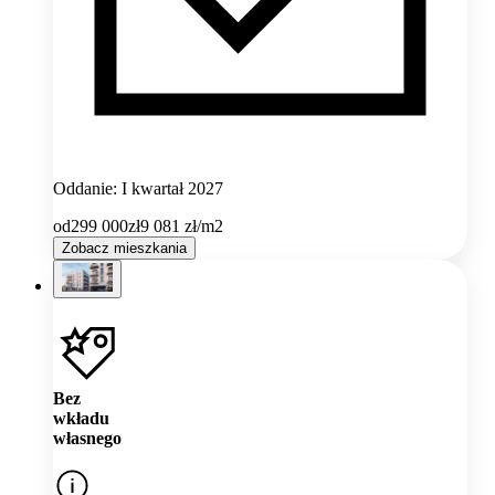
Oddanie: I kwartał 2027
od
299 000
zł
9 081
zł/m2
Zobacz mieszkania
Bez
wkładu
własnego