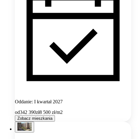
Oddanie: I kwartał 2027
od
342 390
zł
8 500
zł/m2
Zobacz mieszkania